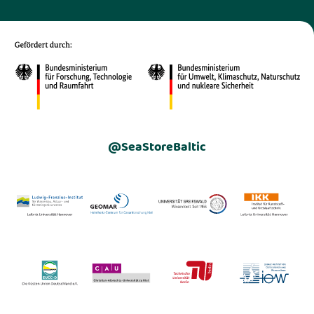
@SeaStoreBaltic