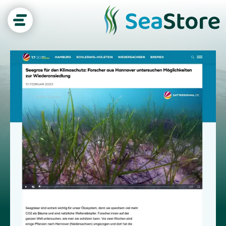
Seegras-Wissen
CO₂-Speicher
Biodiversität
Küstenschutz
Projekt