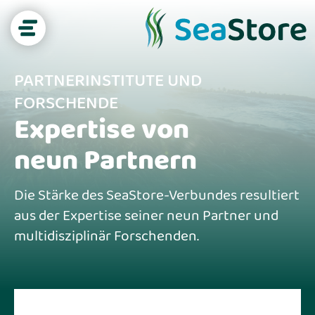
PARTNERINSTITUTE UND
FORSCHENDE
Seegras-Wissen
Expertise von
CO₂-Speicher
neun Partnern
Biodiversität
Die Stärke des SeaStore-Verbundes resultiert
aus der Expertise seiner neun Partner und
mul­ti­dis­zi­p­li­när Forschenden.
Küstenschutz
Projekt