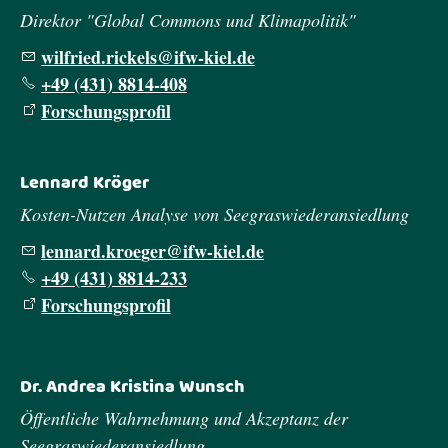
Direktor "Global Commons und Klimapolitik"
w
lfr
d
r
ck
ls
fw-k
l
d
+49 (431) 8814-408
Forschungsprofil
Lennard Kröger
Kosten-Nutzen Analyse von Seegraswiederansiedlung
l
nn
rd
kr
g
r
fw-k
l
d
+49 (431) 8814-233
Forschungsprofil
Dr. Andrea Kristina Wunsch
Öffentliche Wahrnehmung und Akzeptanz der
Seegraswiederansiedlung