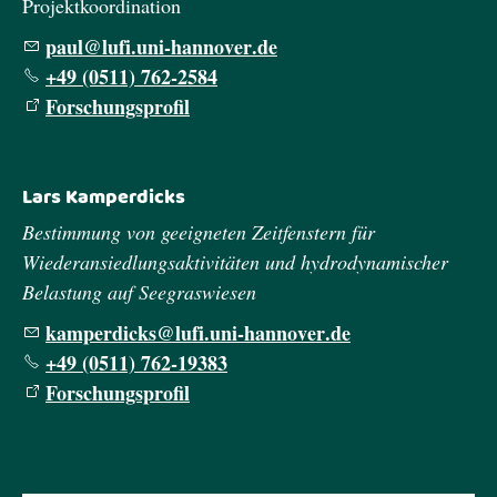
Projektkoordination
p
l
l
f
n
-h
nn
v
r
d
+49 (0511) 762-2584
Forschungsprofil
Lars Kamperdicks
Bestimmung von geeigneten Zeitfenstern für
Wiederansiedlungsaktivitäten und hydrodynamischer
Belastung auf Seegraswiesen
k
mp
rd
cks
l
f
n
-h
nn
v
r
d
+49 (0511) 762-19383
Forschungsprofil