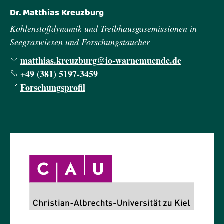
Dr. Matthias Kreuzburg
Kohlenstoffdynamik und Treibhausgasemissionen in
Seegraswiesen und Forschungstaucher
m
tth
s
kr
zb
rg
-w
rn
m
nd
d
+49 (381) 5197-3459
Forschungsprofil