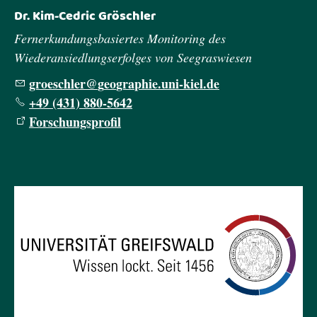
Dr. Kim-Cedric Gröschler
Fernerkundungsbasiertes Monitoring des
Wiederansiedlungserfolges von Seegraswiesen
gr
schl
r
g
gr
ph
n
-k
l
d
+49 (431) 880-5642
Forschungsprofil