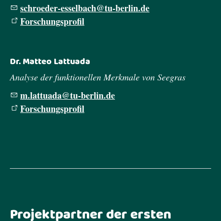
schr
d
r-
ss
lb
ch
t
-b
rl
n
d
Forschungsprofil
Dr. Matteo Lattuada
Analyse der funktionellen Merkmale von Seegras
m
l
tt
d
t
-b
rl
n
d
Forschungsprofil
Projektpartner der ersten