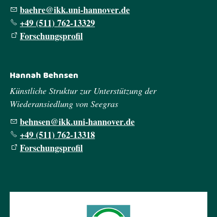
b
hr
kk
n
-h
nn
v
r
d
+49 (511) 762-13329
Forschungsprofil
Hannah Behnsen
Künstliche Struktur zur Unterstützung der
Wiederansiedlung von Seegras
b
hns
n
kk
n
-h
nn
v
r
d
+49 (511) 762-13318
Forschungsprofil