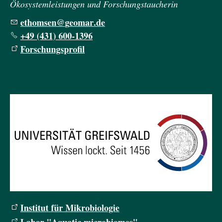
Ökosystemleistungen und Forschungstaucherin
th
ms
n
g
m
r
d
+49 (431) 600-1396
Forschungsprofil
Institut für Mikrobiologie