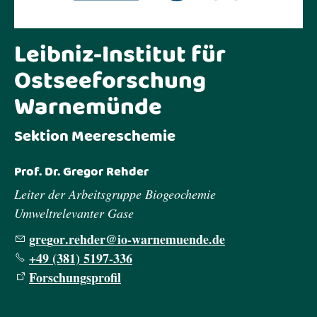
Leibniz-Institut für
Ostseeforschung
Warnemünde
Sektion Meereschemie
Prof. Dr. Gregor Rehder
Leiter der Arbeitsgruppe Biogeochemie
Umweltrelevanter Gase
gr
g
r
r
hd
r
-w
rn
m
nd
d
+49 (381) 5197-336
Forschungsprofil