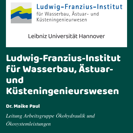
News & Workshops
Mission
Forschungsfragen
Institute
Publikationen
Ludwig-Franzius-Institut
Outreach
für Wasserbau, Ästuar-
In den Medien
und
Kontakt
Küsteningenieurswesen
Dr. Maike Paul
Kontakt
Impressum
Datenschutz
Leitung Arbeitsgruppe Ökohydraulik und
Instagram
LinkedIn
Ökosystemleistungen