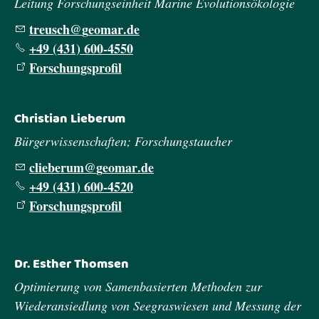
Leitung Forschungseinheit Marine Evolutionsökologie
tr
sch
g
m
r
d
+49 (431) 600-4550
Forschungsprofil
Christian Lieberum
Bürgerwissenschaften; Forschungstaucher
cl
b
r
m
g
m
r
d
+49 (431) 600-4520
Forschungsprofil
Dr. Esther Thomsen
Optimierung von Samenbasierten Methoden zur
Wiederansiedlung von Seegraswiesen und Messung der