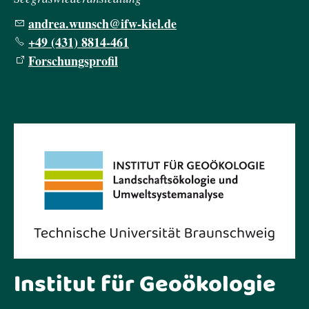
ndr
w
nsch
fw-k
l
d
+49 (431) 8814-461
Forschungsprofil
Institut für Geoökologie