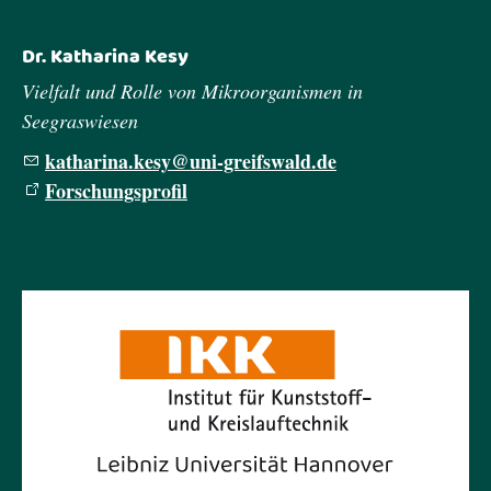
Dr. Katharina Kesy
Vielfalt und Rolle von Mikroorganismen in
Seegraswiesen
k
th
r
n
k
sy
n
-gr
fsw
ld
d
Forschungsprofil