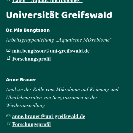
Labor "Aquatic microbiomes"
Universität Greifswald
Dr. Mia Bengtsson
Arbeitsgruppenleitung „Aquatische Mikrobiome“
m
b
ngtss
n
n
-gr
fsw
ld
d
Forschungsprofil
Anne Brauer
Analyse der Rolle vom Mikrobiom auf Keimung und
Überlebensraten von Seegrassamen in der
Wiederansiedlung
nn
br
r
n
-gr
fsw
ld
d
Forschungsprofil