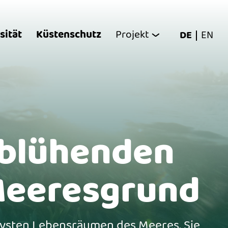
sität
Küstenschutz
Projekt
DE
EN
e blühenden
Meeresgrund
ivsten Lebensräumen des Meeres. Sie