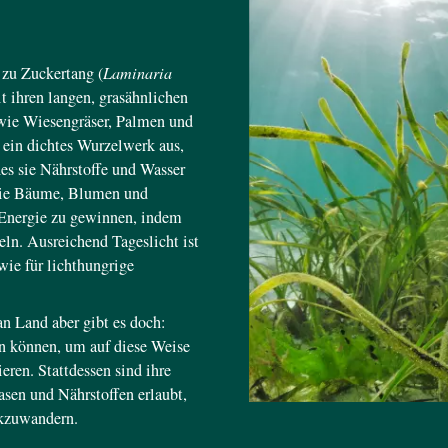
 zu Zuckertang (
Laminaria
 ihren langen, grasähnlichen
wie Wiesengräser, Palmen und
 ein dichtes Wurzelwerk aus,
es sie Nährstoffe und Wasser
wie Bäume, Blumen und
 Energie zu gewinnen, indem
ln. Ausreichend Tageslicht ist
wie für lichthungrige
n Land aber gibt es doch:
ßen können, um auf diese Weise
eren. Stattdessen sind ihre
sen und Nährstoffen erlaubt,
ckzuwandern.