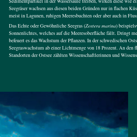
Sedimentpartikel in der Wassersäule treiben, wirken diese wie e
Seegräser wachsen aus diesen beiden Gründen nur in flachen Kü
meist in Lagunen, ruhigen Meeresbuchten oder aber auch in Fl
Das Echte oder Gewöhnliche Seegras (
Zostera marina
) beispiel
Sonnenlichtes, welches auf die Meeresoberfläche fällt. Dringt 
befeuert es das Wachstum der Pflanzen. In der schwedischen Ost
Seegraswachstum ab einer Lichtmenge von 18 Prozent. An den fla
Standorten der Ostsee zählten Wissenschaftlerinnen und Wissens