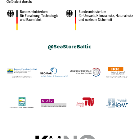
@SeaStoreBaltic