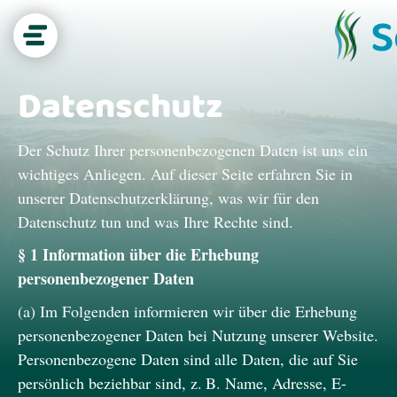
Datenschutz
Seegras-Wissen
Der Schutz Ihrer personenbezogenen Daten ist uns ein
wichtiges Anliegen. Auf dieser Seite erfahren Sie in
CO₂-Speicher
unserer Datenschutzerklärung, was wir für den
Datenschutz tun und was Ihre Rechte sind.
Biodiversität
§ 1 Information über die Erhebung
personenbezogener Daten
Küstenschutz
(a) Im Folgenden informieren wir über die Erhebung
personenbezogener Daten bei Nutzung unserer Website.
Projekt
Personenbezogene Daten sind alle Daten, die auf Sie
persönlich beziehbar sind, z. B. Name, Adresse, E-